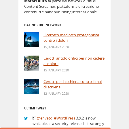
Motori Auto
fa parte del network di siti di
Content Screamer, piattaforma di creazione
contenuti e nanopublishing internazionale.
DAL NOSTRO NETWORK
Il cerotto medicato protagonista
contro i dolori
15 JANUARY 2020
Cerotti antidolorifici per non cedere
al dolore
15 JANUARY 2020
Cerotti per la schiena contro il mal
di schiena
12 JANUARY 2020
ULTIMI TWEET
RT
@envato
:
#WordPress
3.9.2 is now
available as a security release. It is strongly