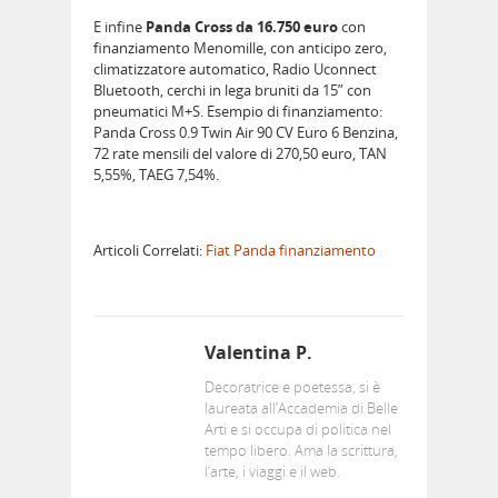
E infine
Panda Cross da 16.750 euro
con
finanziamento Menomille, con anticipo zero,
climatizzatore automatico, Radio Uconnect
Bluetooth, cerchi in lega bruniti da 15” con
pneumatici M+S. Esempio di finanziamento:
Panda Cross 0.9 Twin Air 90 CV Euro 6 Benzina,
72 rate mensili del valore di 270,50 euro, TAN
5,55%, TAEG 7,54%.
Articoli Correlati:
Fiat Panda finanziamento
Valentina P.
Decoratrice e poetessa, si è
laureata all’Accademia di Belle
Arti e si occupa di politica nel
tempo libero. Ama la scrittura,
l’arte, i viaggi e il web.