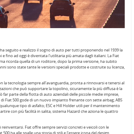
 ha seguito e realizzo il sogno di auto per tutti proponendo nel 1939 la
fino ad oggi è diventata l'utilitaria più amata dagli italiani. La Fiat
a ricorda quella di un roditore, dopo la prima versione, ha subito
nni sono state tante le versioni speciali prodotte e costruite su licenza,
on la tecnologia sempre all'avanguardia, pronta a rinnovarsi e tenersi al
zazioni che può supportare la topolino, sicuramente la più diffusa è la
ò far parte della flotta di auto aziendali delle piccole medie imprese,
e di Fiat 500 gode di un nuovo impianto frenante con sette airbag; ABS
qualunque tipo di asfalto; ESC e Hill Holder utili per il mantenimento
artire con più facilità in salita; sistema Hazard che aziona le quattro
reinventarsi. Fiat offre sempre servizi concreti e veicoli con le
500 ha alle spalle una storia di stili e l'essere icona del design