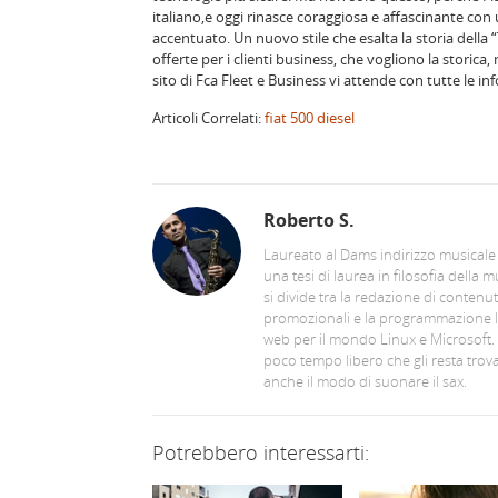
italiano,e oggi rinasce coraggiosa e affascinante con u
accentuato. Un nuovo stile che esalta la storia della “
offerte per i clienti business, che vogliono la storica, 
sito di Fca Fleet e Business vi attende con tutte le inf
Articoli Correlati:
fiat 500 diesel
Roberto S.
Laureato al Dams indirizzo musicale
una tesi di laurea in filosofia della m
si divide tra la redazione di contenut
promozionali e la programmazione 
web per il mondo Linux e Microsoft.
poco tempo libero che gli resta trov
anche il modo di suonare il sax.
Potrebbero interessarti: