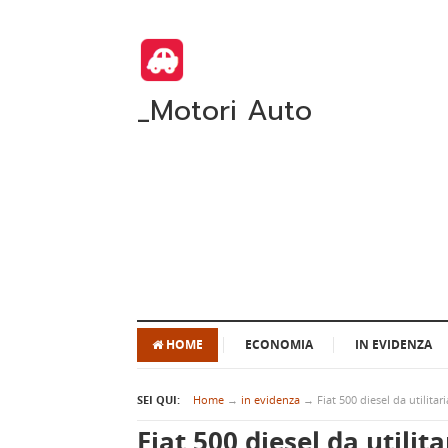
_Motori Auto
HOME
ECONOMIA
IN EVIDENZA
SEI QUI:
Home
→
in evidenza
→
Fiat 500 diesel da utilita
Fiat 500 diesel da utilit