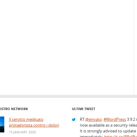
OSTRO NETWORK
ULTIMI TWEET
Il cerotto medicato
RT
@envato
:
#WordPress
3.9.2 
protagonista contro i dolori
now available as a security rele
It is strongly advised to update
15 JANUARY 2020
immediately.
http://t.co/PPcIP