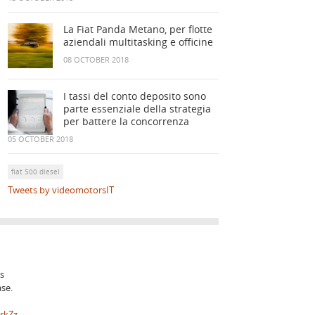
La Fiat Panda Metano, per flotte
aziendali multitasking e officine
08 OCTOBER 2018
I tassi del conto deposito sono
parte essenziale della strategia
per battere la concorrenza
05 OCTOBER 2018
fiat 500 diesel
Tweets by videomotorsIT
is
ase.
yrkZz