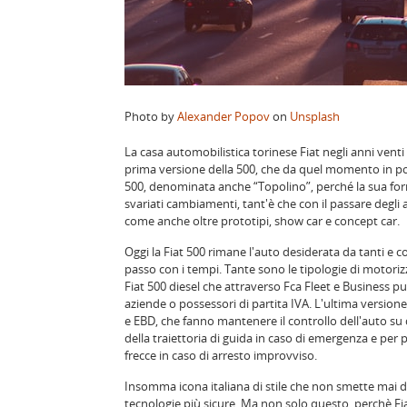
Photo by
Alexander Popov
on
Unsplash
La casa automobilistica torinese Fiat negli anni venti
prima versione della 500, che da quel momento in poi e 
500, denominata anche “Topolino”, perché la sua form
svariati cambiamenti, tant'è che con il passare degli a
come anche oltre prototipi, show car e concept car.
Oggi la Fiat 500 rimane l'auto desiderata da tanti e c
passo con i tempi. Tante sono le tipologie di motoriz
Fiat 500 diesel che attraverso Fca Fleet e Business pu
aziende o possessori di partita IVA. L'ultima version
e EBD, che fanno mantenere il controllo dell'auto su 
della traiettoria di guida in caso di emergenza e per p
frecce in caso di arresto improvviso.
Insomma icona italiana di stile che non smette mai di 
tecnologie più sicure. Ma non solo questo, perchè Fiat 