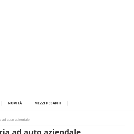
NOVITÀ
MEZZI PESANTI
ria ad auto aziendale
aria ad auto aziendale