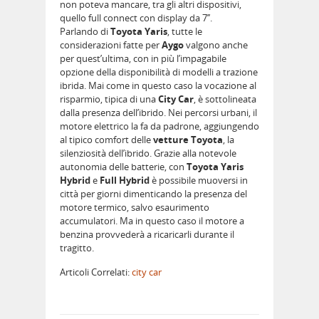
non poteva mancare, tra gli altri dispositivi,
quello full connect con display da 7’’.
Parlando di
Toyota Yaris
, tutte le
considerazioni fatte per
Aygo
valgono anche
per quest’ultima, con in più l’impagabile
opzione della disponibilità di modelli a trazione
ibrida. Mai come in questo caso la vocazione al
risparmio, tipica di una
City Car
, è sottolineata
dalla presenza dell’ibrido. Nei percorsi urbani, il
motore elettrico la fa da padrone, aggiungendo
al tipico comfort delle
vetture Toyota
, la
silenziosità dell’ibrido. Grazie alla notevole
autonomia delle batterie, con
Toyota Yaris
Hybrid
e
Full Hybrid
è possibile muoversi in
città per giorni dimenticando la presenza del
motore termico, salvo esaurimento
accumulatori. Ma in questo caso il motore a
benzina provvederà a ricaricarli durante il
tragitto.
Articoli Correlati:
city car