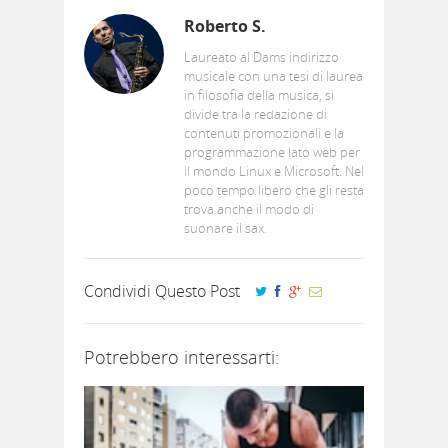
Roberto S.
Laureato al Dams indirizzo
musicale con una tesi di laurea
in filosofia della musica, si
divide tra la redazione di
contenuti promozionali e la
programmazione lato web per
il mondo Linux e Microsoft. Nel
poco tempo libero che gli resta
trova anche il modo di
suonare il sax.
Condividi Questo Post
Potrebbero interessarti: